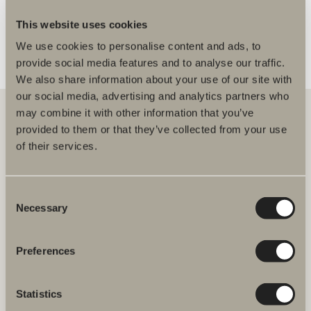
This website uses cookies
We use cookies to personalise content and ads, to
provide social media features and to analyse our traffic.
We also share information about your use of our site with
our social media, advertising and analytics partners who
may combine it with other information that you’ve
provided to them or that they’ve collected from your use
of their services.
Hos oss hittar du allt för hela badrummet. Från badrumsmöbler,
tvättställ och blandare till duschar, badkar, handdukstorkar och WC.
Consent
Svedbergs i Dalstorp AB
Verkstadsvägen 1
Necessary
Selection
514 60 Dalstorp
Klicka här för att komma till
Svedbergs kundservice.
Preferences
FAQ
Statistics