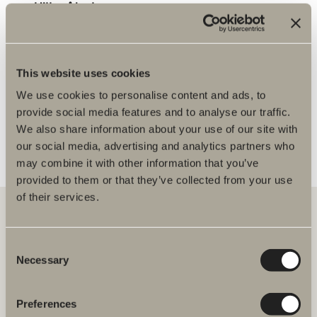
Hitta på karta
Deltar i kampanjer
Brett sortiment
Ritar badrum
This website uses cookies
KÖPVILLKOR
FLER ÅTERFÖRSÄLJARE
We use cookies to personalise content and ads, to
provide social media features and to analyse our traffic.
We also share information about your use of our site with
our social media, advertising and analytics partners who
may combine it with other information that you’ve
provided to them or that they’ve collected from your use
of their services.
Consent
Hos oss hittar du allt för hela badrummet. Från badrumsmöbler,
tvättställ och blandare till duschar, badkar, handdukstorkar och WC.
Necessary
Selection
Svedbergs i Dalstorp AB
Preferences
Verkstadsvägen 1