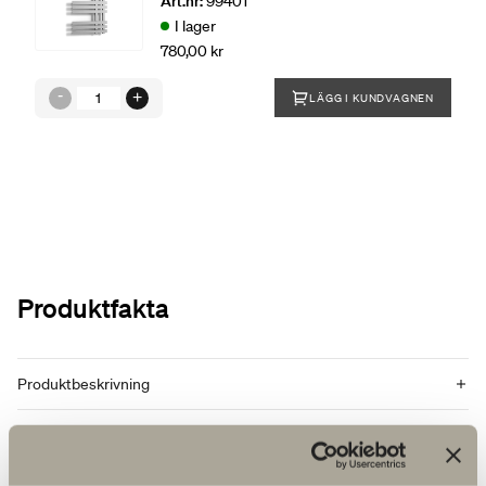
Art.nr:
99401
I lager
780,00 kr
LÄGG I KUNDVAGNEN
Produktfakta
Produktbeskrivning
Reservdelar
Artikelnummer