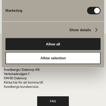
Marketing
Show details
Allow all
Hos oss hittar du allt för hela badrummet. Från badrumsmöbler,
tvättställ och blandare till duschar, badkar, handdukstorkar och WC.
Allow selection
Svedbergs i Dalstorp AB
Verkstadsvägen 1
514 60 Dalstorp
Klicka här för att komma till
Svedbergs kundservice.
FAQ