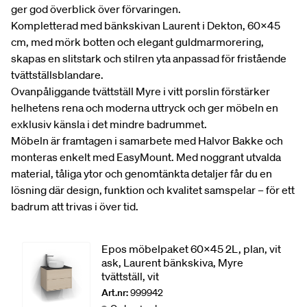
ger god överblick över förvaringen.
Kompletterad med bänkskivan Laurent i Dekton, 60x45
cm, med mörk botten och elegant guldmarmorering,
skapas en slitstark och stilren yta anpassad för fristående
tvättställsblandare.
Ovanpåliggande tvättställ Myre i vitt porslin förstärker
helhetens rena och moderna uttryck och ger möbeln en
exklusiv känsla i det mindre badrummet.
Möbeln är framtagen i samarbete med Halvor Bakke och
monteras enkelt med EasyMount. Med noggrant utvalda
material, tåliga ytor och genomtänkta detaljer får du en
lösning där design, funktion och kvalitet samspelar – för ett
badrum att trivas i över tid.
Epos möbelpaket 60x45 2L, plan, vit
ask, Laurent bänkskiva, Myre
tvättställ, vit
Art.nr:
999942