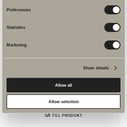
Ventil för vattenburet vattensystem i slimmad design.
Preferences
Statistics
Marketing
Du kanske är intresserad av
Show details
Elpatron Erica 300 W
Elpatron i snyggt designuttryck med dold anslutning. 300
Allow all
W
3 490 kr
Allow selection
GÅ TILL PRODUKT