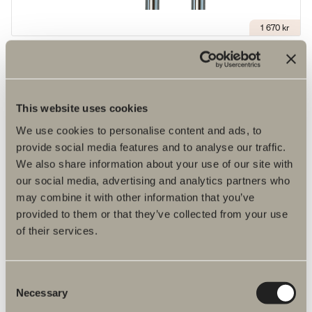
1 670 kr
Ventil
Ventil för vattenburet vattensystem.
This website uses cookies
We use cookies to personalise content and ads, to
provide social media features and to analyse our traffic.
We also share information about your use of our site with
our social media, advertising and analytics partners who
may combine it with other information that you’ve
provided to them or that they’ve collected from your use
of their services.
Consent
2 490 kr
Necessary
Selection
Ventil