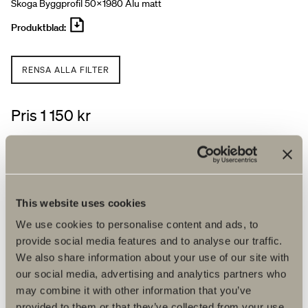
Skoga Byggprofil 50x1980 Alu matt
Produktblad:
RENSA ALLA FILTER
Pris 1 150 kr
LÄGG I KUNDVAGNEN
Hitta återförsäljare
This website uses cookies
We use cookies to personalise content and ads, to
provide social media features and to analyse our traffic.
We also share information about your use of our site with
Produktfakta
our social media, advertising and analytics partners who
may combine it with other information that you’ve
provided to them or that they’ve collected from your use