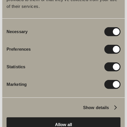
Produktbeskrivning
of their services.
Skötselråd
Consent
Necessary
Monteringsanvisningar
Selection
Artikelnummer
Preferences
Specifikation
Statistics
Marketing
Du kanske är intresserad av
Show details
Skoga byggprofil 30mm
Allow all