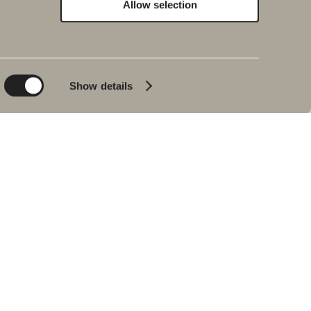
Allow selection
Hållbarhet
Badrumsinspiration
Planet
Produktkatalog
Product
Badkar
Show details
People
Blyertssvart
Kvalitet
Tips & råd
Hemma hos våra
kunder
Våra badrum
Intervju med Johan
Körner
Hitta återförsäljare
RESERVDELAR