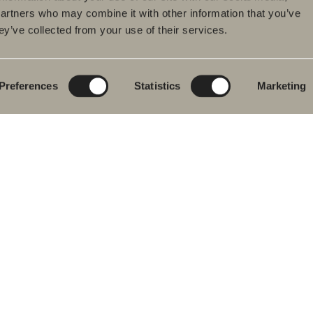
partners who may combine it with other information that you’ve
ey’ve collected from your use of their services.
dukter
Serier
Ritverktyg
rumsmöbler
Poem Soft
Ditt badrum digitalt
ttställsblandare
Nyheter till
Rita i 3D
badrummet
Preferences
Statistics
Marketing
char
Skapa badrummet
Möbelserier
kar
Granitkeramik
ch- &
karsblandare
Mocca
ddukstorkar
Våra duschar
& toalettstolar
Speglar
rumstillbehör
Spegelskåp
let
Pendelbelysning
ervdelar
Förvaring
Tvätt och tork
Tvättställ
Blandare
Handtag
Handdukstorkar