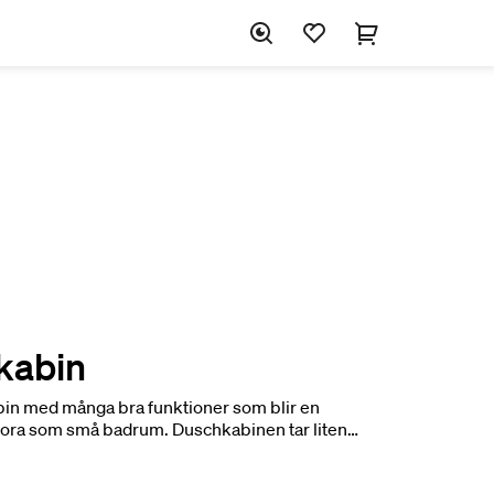
kabin
bin med många bra funktioner som blir en
 stora som små badrum. Duschkabinen tar liten
h ger en skön duschupplevelse vilket ger en ny