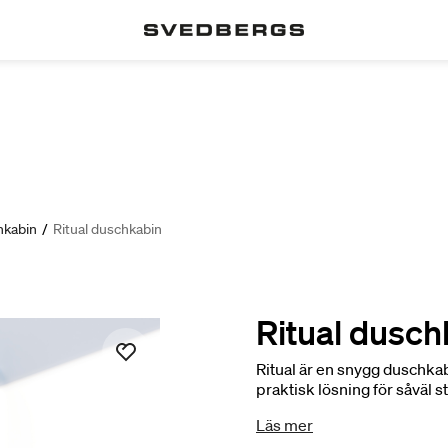
hkabin
/
Ritual duschkabin
Ritual dusch
Ritual är en snygg duschka
praktisk lösning för såväl
plats, har säkerhetsglas oc
Läs mer
Ritual att älska.