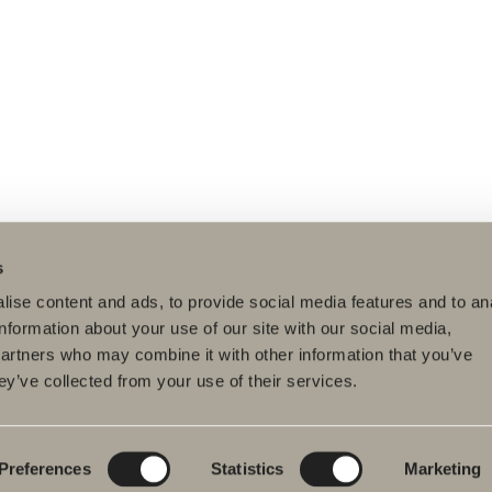
s
ise content and ads, to provide social media features and to an
information about your use of our site with our social media,
partners who may combine it with other information that you’ve
ey’ve collected from your use of their services.
dukter
Serier
Ritverktyg
rumsmöbler
Poem Soft
Ditt badrum digitalt
ttställsblandare
Nyheter till
Rita i 3D
badrummet
Preferences
Statistics
Marketing
char
Skapa badrummet
Möbelserier