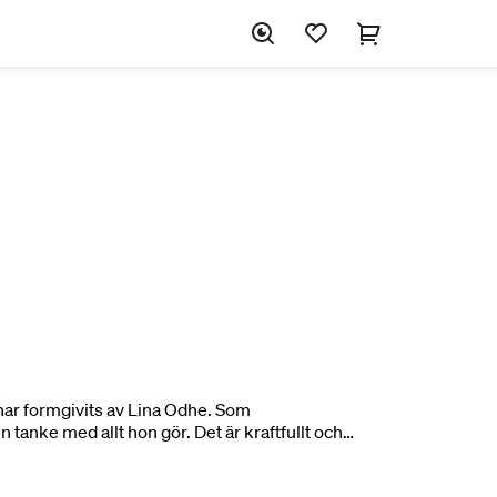
har formgivits av Lina Odhe. Som
n tanke med allt hon gör. Det är kraftfullt och
 i balans med Svedbergs idé om funktion och
r genom hela serien samtidigt som Lina ger varje