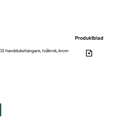
 Detaljer kanske. Men viktiga för ett komplett
ritt stål, dubbelhäftande tejp 3M. Finns i krom
Produktblad
02 handdukshängare, tvåkrok, krom