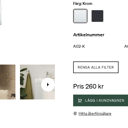
liten del en egen identitet.
Färg:
Krom
badrum. Tvåkrok A02 i rostf
och svart matt.
Artikelnummer
A02-K
A
RENSA ALLA FILTER
Pris 260 kr
LÄGG I KUNDVAGNEN
Hitta återförsäljare