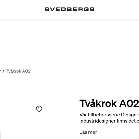
r
/
Tvåkrok A02
Tvåkrok A02
Vår tillbehörsserie Design 
industridesigner finns det e
exklusivt i uttrycket. Ändå
Läs mer
utseende. En röd tråd löpe