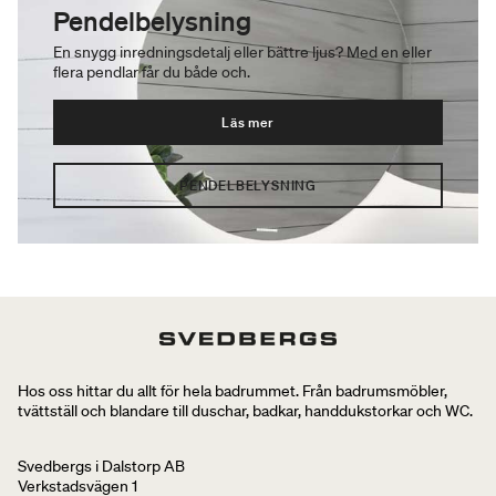
Pendelbelysning
En snygg inredningsdetalj eller bättre ljus? Med en eller
flera pendlar får du både och.
Läs mer
PENDELBELYSNING
Hos oss hittar du allt för hela badrummet. Från badrumsmöbler,
tvättställ och blandare till duschar, badkar, handdukstorkar och WC.
Svedbergs i Dalstorp AB
Verkstadsvägen 1