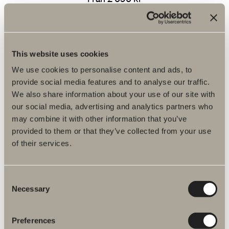
Finns i flera varianter
GÅ TILL PRODUKT
This website uses cookies
We use cookies to personalise content and ads, to
provide social media features and to analyse our traffic.
Spegel Tived LED
We also share information about your use of our site with
our social media, advertising and analytics partners who
Traditionell spegel med eller utan belysning.
may combine it with other information that you’ve
provided to them or that they’ve collected from your use
Från 3 990 kr
of their services.
Finns i flera varianter
Consent
GÅ TILL PRODUKT
Necessary
Selection
Preferences