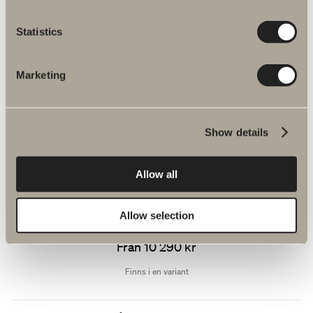
Valje Oval
Minimalistisk spegel med ett stämningsfullt Gloria-ljus.
Statistics
Från 6 090 kr
Marketing
Finns i flera varianter
GÅ TILL PRODUKT
Show details
Allow all
Valje Rundad 120
Minimalistisk spegel med ett stämningsfullt Gloria-ljus.
Allow selection
Från 10 290 kr
Finns i en variant