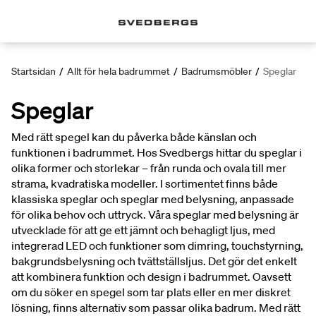
Startsidan
/
Allt för hela badrummet
/
Badrumsmöbler
/
Speglar
Speglar
Med rätt spegel kan du påverka både känslan och
funktionen i badrummet. Hos Svedbergs hittar du speglar i
olika former och storlekar – från runda och ovala till mer
strama, kvadratiska modeller. I sortimentet finns både
klassiska speglar och speglar med belysning, anpassade
för olika behov och uttryck. Våra speglar med belysning är
utvecklade för att ge ett jämnt och behagligt ljus, med
integrerad LED och funktioner som dimring, touchstyrning,
bakgrundsbelysning och tvättställsljus. Det gör det enkelt
att kombinera funktion och design i badrummet. Oavsett
om du söker en spegel som tar plats eller en mer diskret
lösning, finns alternativ som passar olika badrum. Med rätt