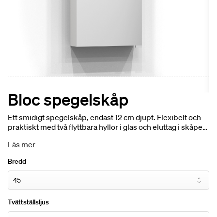
Bloc spegelskåp
Ett smidigt spegelskåp, endast 12 cm djupt. Flexibelt och
praktiskt med två flyttbara hyllor i glas och eluttag i skåpets
tak. Energieffektiv LED-belysning ingår, möjlighet finns att
Läs mer
välja till tvättställsbelysning. Finns i färgerna vit och grå.
Bredd
Tvättställsljus