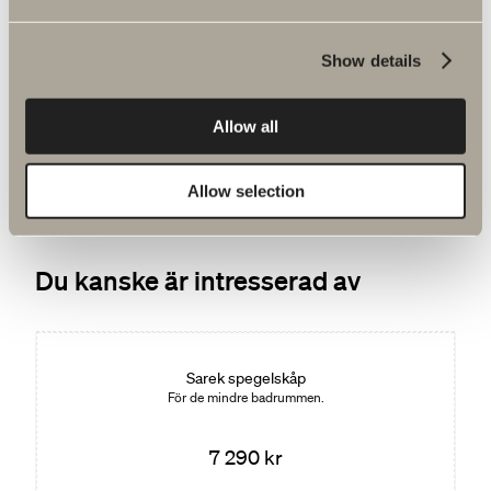
620 kr
Show details
Flattery förstoringspegel
Diameter: 15 cm. 5x förstoring.
Allow all
Allow selection
Du kanske är intresserad av
Sarek spegelskåp
För de mindre badrummen.
7 290 kr