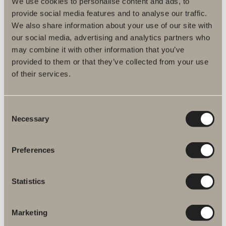
We use cookies to personalise content and ads, to
DWG-filer
provide social media features and to analyse our traffic.
We also share information about your use of our site with
Artikelnummer
our social media, advertising and analytics partners who
may combine it with other information that you’ve
Specifikation
provided to them or that they’ve collected from your use
of their services.
Tillval
Consent
Necessary
Selection
Preferences
Statistics
Marketing