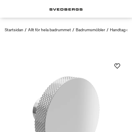
Startsidan
/
Allt för hela badrummet
/
Badrumsmöbler
/
Handtag oc