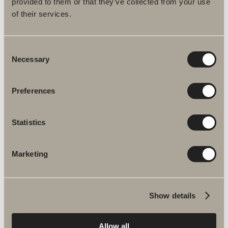
provided to them or that they’ve collected from your use
of their services.
Produktbeskrivning
Skötselråd
Consent
Necessary
Selection
DWG-filer
Artikelnummer
Preferences
Specifikation
Statistics
Marketing
Du kanske är intresserad av
Show details
Handtag P1
Allow all