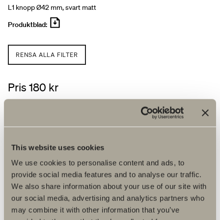
L1 knopp Ø42 mm, svart matt
Produktblad:
RENSA ALLA FILTER
Pris 180 kr
LÄGG I KUNDVAGNEN
Hitta återförsäljare
This website uses cookies
We use cookies to personalise content and ads, to
provide social media features and to analyse our traffic.
We also share information about your use of our site with
Produktfakta
our social media, advertising and analytics partners who
may combine it with other information that you’ve