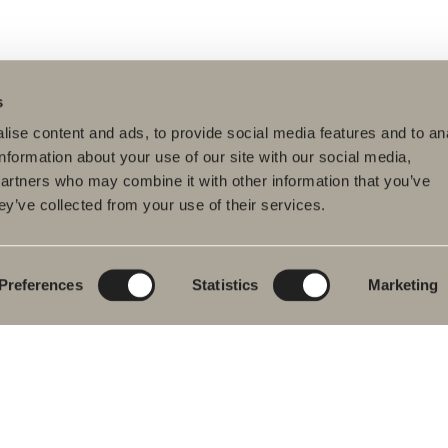
s
ise content and ads, to provide social media features and to an
information about your use of our site with our social media,
partners who may combine it with other information that you’ve
ey’ve collected from your use of their services.
dukter
Serier
Ritverktyg
rumsmöbler
Poem Soft
Ditt badrum digitalt
ttställsblandare
Nyheter till
Rita i 3D
badrummet
Preferences
Statistics
Marketing
char
Skapa badrummet
Möbelserier
kar
Granitkeramik
ch- &
karsblandare
Mocca
ddukstorkar
Våra duschar
& toalettstolar
Speglar
rumstillbehör
Spegelskåp
let
Pendelbelysning