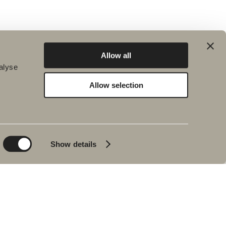
Allow all
alyse
Allow selection
Hållbarhet
Badrumsinspiration
Planet
Produktkatalog
Product
Badkar
Show details
People
Blyertssvart
Kvalitet
Tips & råd
Hemma hos våra
kunder
Våra badrum
Intervju med Johan
Körner