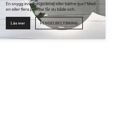
En snygg inredningsdetalj eller bättre ljus? Med
en eller flera pendlar får du både och.
Läs mer
PENDELBELYSNING