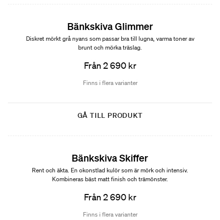
Bänkskiva Glimmer
Diskret mörkt grå nyans som passar bra till lugna, varma toner av
brunt och mörka träslag.
Från 2 690 kr
Finns i flera varianter
GÅ TILL PRODUKT
Passar möbelserien Poem
Bänkskiva Skiffer
Rent och äkta. En okonstlad kulör som är mörk och intensiv.
Kombineras bäst matt finish och trämönster.
Från 2 690 kr
Finns i flera varianter