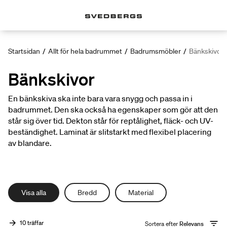
Startsidan
/
Allt för hela badrummet
/
Badrumsmöbler
/
Bänkskivor
Bänkskivor
En bänkskiva ska inte bara vara snygg och passa in i
badrummet. Den ska också ha egenskaper som gör att den
står sig över tid. Dekton står för reptålighet, fläck- och UV-
beständighet. Laminat är slitstarkt med flexibel placering
av blandare.
Visa alla
Bredd
Material
10 träffar
Sortera efter
Relevans