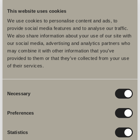
This website uses cookies
GÅ TILL PRODUKT
We use cookies to personalise content and ads, to
Nyhet
provide social media features and to analyse our traffic.
We also share information about your use of our site with
our social media, advertising and analytics partners who
Jura
may combine it with other information that you’ve
Varm stenlook med mjuk struktur och tidlös harmoni.
provided to them or that they’ve collected from your use
of their services.
Från 7 390 kr
Finns i flera varianter
Consent
Necessary
Selection
GÅ TILL PRODUKT
Nyhet
Preferences
Grafit
Statistics
Mörk och uttrycksfull yta med visuell tyngd och nordisk edge.