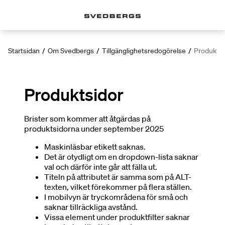
Startsidan
/
Om Svedbergs
/
Tillgänglighetsredogörelse
/
Produktsi
Produktsidor
Brister som kommer att åtgärdas på
produktsidorna under september 2025
Maskinläsbar etikett saknas.
Det är otydligt om en dropdown-lista saknar
val och därför inte går att fälla ut.
Titeln på attributet är samma som på ALT-
texten, vilket förekommer på flera ställen.
I mobilvyn är tryckområdena för små och
saknar tillräckliga avstånd.
Vissa element under produktfilter saknar