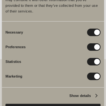
Ett antal produktbilder saknar en
tillgänglighetsanpassad alt-text.
provided to them or that they’ve collected from your use
of their services.
Du kanske är intresserad av
Consent
Necessary
Kategorier
Selection
Varukorgen
Preferences
Statistics
Marketing
Hos oss hittar du allt för hela badrummet. Från badrumsmöbler,
tvättställ och blandare till duschar, badkar, handdukstorkar och WC.
Svedbergs i Dalstorp AB
Show details
Verkstadsvägen 1
514 60 Dalstorp