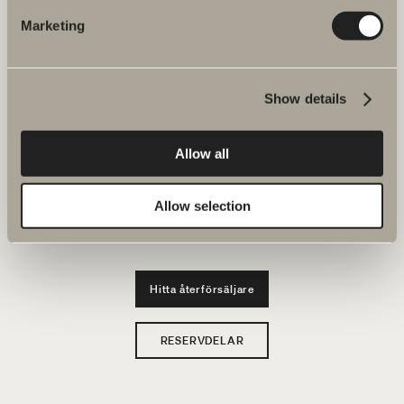
JOBBA HOS OSS
Marketing
Produkter
Show details
Serier
Ritverktyg
Allow all
Hållbarhet
Allow selection
Badrumsinspiration
Hitta återförsäljare
RESERVDELAR