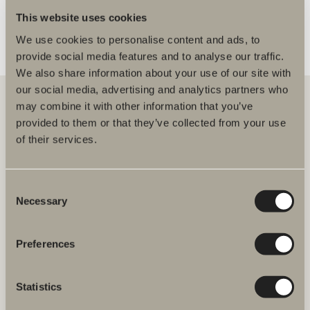
This website uses cookies
Bänkskivor - Laminat
We use cookies to personalise content and ads, to
provide social media features and to analyse our traffic.
We also share information about your use of our site with
our social media, advertising and analytics partners who
may combine it with other information that you’ve
provided to them or that they’ve collected from your use
Hos oss hittar du allt för hela badrummet. Från badrumsmöbler,
of their services.
tvättställ och blandare till duschar, badkar, handdukstorkar och WC.
Svedbergs i Dalstorp AB
Consent
Verkstadsvägen 1
Necessary
Selection
514 60 Dalstorp
Klicka här för att komma till
Svedbergs kundservice.
Preferences
FAQ
Statistics