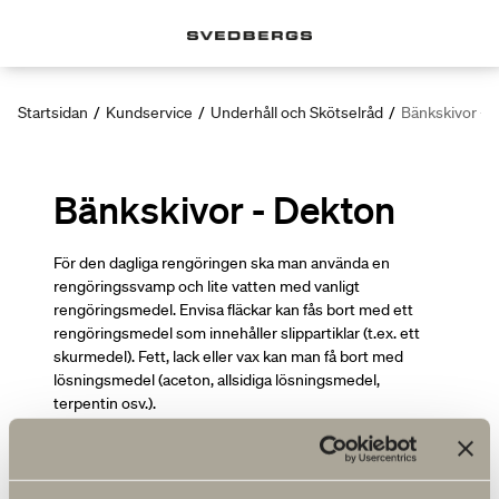
Startsidan
/
Kundservice
/
Underhåll och Skötselråd
/
Bänkskivor - 
Bänkskivor - Dekton
För den dagliga rengöringen ska man använda en
rengöringssvamp och lite vatten med vanligt
rengöringsmedel. Envisa fläckar kan fås bort med ett
rengöringsmedel som innehåller slippartiklar (t.ex. ett
skurmedel). Fett, lack eller vax kan man få bort med
lösningsmedel (aceton, allsidiga lösningsmedel,
terpentin osv.).
Du kanske är intresserad av