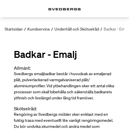
Startsidan
/
Kundservice
/
Underhåll och Skötselråd
/
Badkar - Emalj
Badkar - Emalj
Allmänt:
Svedbergs emaljbadkar består i huvudsak av emaljerad
plåt, pulverlackerad varmgalvaniserad plåt/
aluminiumprofiler. Vid ytbehandlingen sker ett antal olika
processer som skall bibehålla och säkerställa badkarets
ytfinish och livslängd under lång tid framöver.
Skötselråd:
Rengöring av Svedbergs möbler sker enklast med en
fuktig trasa med eventuellt lite vanligt rengöringsmedel.
Du bör undvika skurmedel och andra medel som