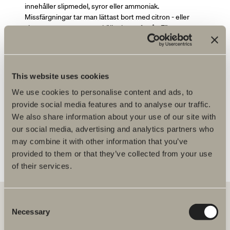
innehåller slipmedel, syror eller ammoniak.
Missfärgningar tar man lättast bort med citron - eller
vinsyra, som man noga sköljer bort efteråt. För
kalkavlagringar kan man använda hushållsättika som
värmes till en temperatur av 50 °C. Gnid sedan in ättikan
mot kalkfläcken och låt verka. Upprepa behandlingen vid
behov. Avtorkning av ytorna bör ske med frottéhanduk
This website uses cookies
eller annat mjukt material.
We use cookies to personalise content and ads, to
provide social media features and to analyse our traffic.
We also share information about your use of our site with
Du kanske är intresserad av
our social media, advertising and analytics partners who
may combine it with other information that you’ve
Badkar - Akryl/Lucite
provided to them or that they’ve collected from your use
of their services.
Consent
Necessary
Selection
Hos oss hittar du allt för hela badrummet. Från badrumsmöbler,