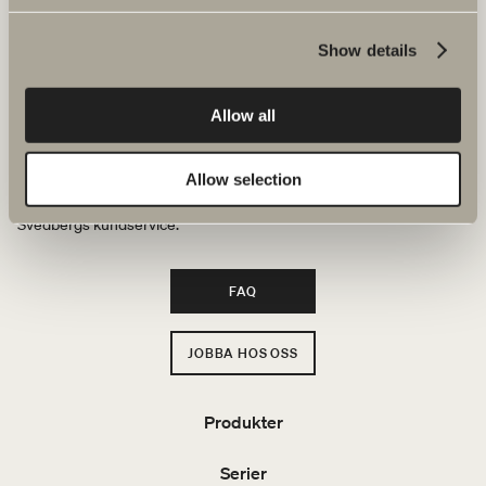
Show details
Hos oss hittar du allt för hela badrummet. Från badrumsmöbler,
tvättställ och blandare till duschar, badkar, handdukstorkar och WC.
Allow all
Svedbergs i Dalstorp AB
Verkstadsvägen 1
Allow selection
514 60 Dalstorp
Klicka här för att komma till
Svedbergs kundservice.
FAQ
JOBBA HOS OSS
Produkter
Serier