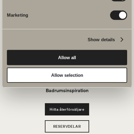
JOBBA HOS OSS
Marketing
Produkter
Show details
Serier
Allow all
Ritverktyg
Allow selection
Hållbarhet
Badrumsinspiration
Hitta återförsäljare
RESERVDELAR