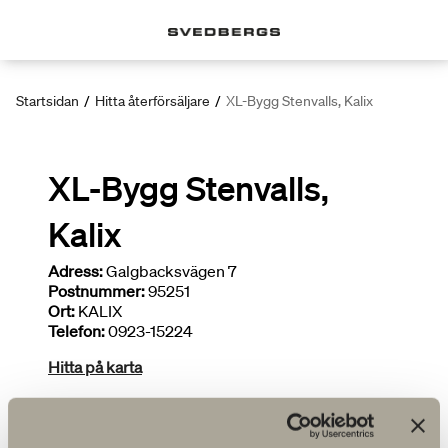
Startsidan
/
Hitta återförsäljare
/
XL-Bygg Stenvalls, Kalix
XL-Bygg Stenvalls,
Kalix
Adress:
Galgbacksvägen 7
Postnummer:
95251
Ort:
KALIX
Telefon:
0923-15224
Hitta på karta
Deltar i kampanjer
Begränsat sortiment