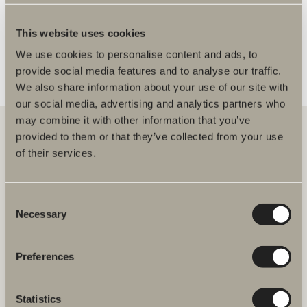
FLER ÅTERFÖRSÄLJARE
This website uses cookies
We use cookies to personalise content and ads, to
provide social media features and to analyse our traffic.
We also share information about your use of our site with
our social media, advertising and analytics partners who
may combine it with other information that you’ve
provided to them or that they’ve collected from your use
of their services.
Hos oss hittar du allt för hela badrummet. Från badrumsmöbler,
tvättställ och blandare till duschar, badkar, handdukstorkar och WC.
Consent
Svedbergs i Dalstorp AB
Necessary
Selection
Verkstadsvägen 1
514 60 Dalstorp
Klicka här för att komma till
Preferences
Svedbergs kundservice.
Statistics
FAQ