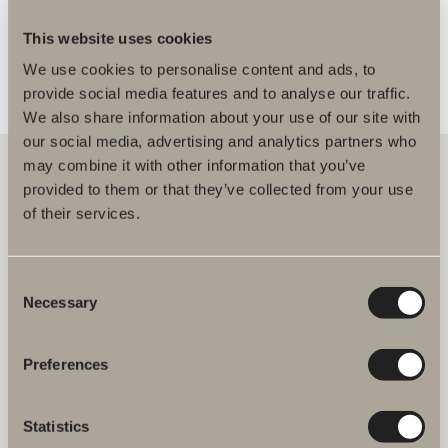
FLER ÅTERFÖRSÄLJARE
This website uses cookies
We use cookies to personalise content and ads, to
provide social media features and to analyse our traffic.
We also share information about your use of our site with
our social media, advertising and analytics partners who
may combine it with other information that you’ve
provided to them or that they’ve collected from your use
of their services.
Hos oss hittar du allt för hela badrummet. Från badrumsmöbler,
tvättställ och blandare till duschar, badkar, handdukstorkar och WC.
Consent
Svedbergs i Dalstorp AB
Necessary
Verkstadsvägen 1
Selection
514 60 Dalstorp
Klicka här för att komma till
Svedbergs kundservice.
Preferences
FAQ
Statistics