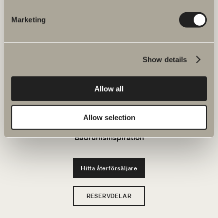
JOBBA HOS OSS
Marketing
Produkter
Show details
Serier
Allow all
Ritverktyg
Hållbarhet
Allow selection
Badrumsinspiration
Hitta återförsäljare
RESERVDELAR