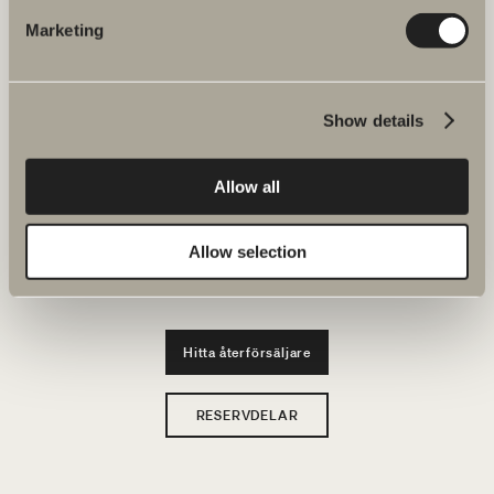
JOBBA HOS OSS
Marketing
Produkter
Show details
Serier
Ritverktyg
Allow all
Hållbarhet
Allow selection
Badrumsinspiration
Hitta återförsäljare
RESERVDELAR