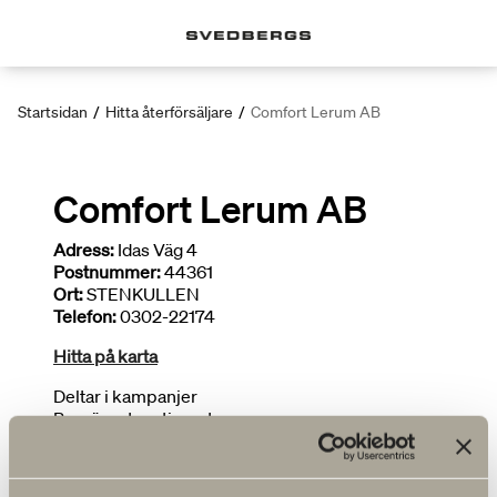
Startsidan
/
Hitta återförsäljare
/
Comfort Lerum AB
Comfort Lerum AB
Adress:
Idas Väg 4
Postnummer:
44361
Ort:
STENKULLEN
Telefon:
0302-22174
Hitta på karta
Deltar i kampanjer
Begränsat sortiment
FLER ÅTERFÖRSÄLJARE