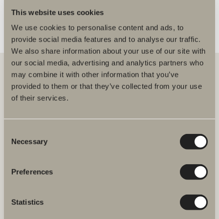
This website uses cookies
We use cookies to personalise content and ads, to
provide social media features and to analyse our traffic.
We also share information about your use of our site with
our social media, advertising and analytics partners who
may combine it with other information that you’ve
provided to them or that they’ve collected from your use
Hos oss hittar du allt för hela badrummet. Från badrumsmöbler,
of their services.
tvättställ och blandare till duschar, badkar, handdukstorkar och WC.
Svedbergs i Dalstorp AB
Consent
Verkstadsvägen 1
Necessary
Selection
514 60 Dalstorp
Klicka här för att komma till
Svedbergs kundservice.
Preferences
FAQ
Statistics