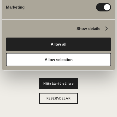
JOBBA HOS OSS
Marketing
Produkter
Show details
Serier
Ritverktyg
Allow all
Hållbarhet
Allow selection
Badrumsinspiration
Hitta återförsäljare
RESERVDELAR