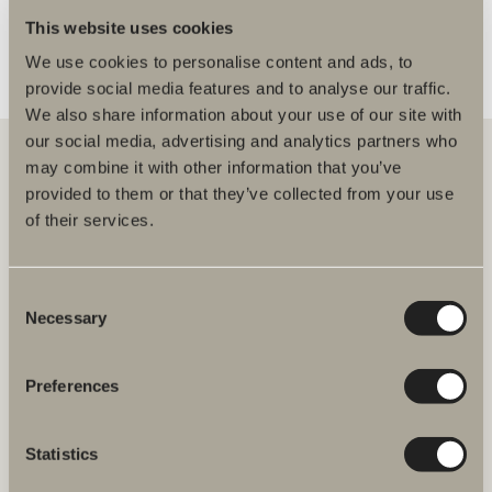
This website uses cookies
We use cookies to personalise content and ads, to
provide social media features and to analyse our traffic.
We also share information about your use of our site with
our social media, advertising and analytics partners who
may combine it with other information that you’ve
provided to them or that they’ve collected from your use
Hos oss hittar du allt för hela badrummet. Från badrumsmöbler,
of their services.
tvättställ och blandare till duschar, badkar, handdukstorkar och WC.
Svedbergs i Dalstorp AB
Consent
Verkstadsvägen 1
Necessary
Selection
514 60 Dalstorp
Klicka här för att komma till
Svedbergs kundservice.
Preferences
FAQ
Statistics