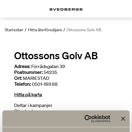
Startsidan
/
Hitta återförsäljare
/
Ottossons Golv AB
Ottossons Golv AB
Adress:
Förrådsgatan 39
Postnummer:
54235
Ort:
MARIESTAD
Telefon:
0501-189 88
Hitta på karta
Deltar i kampanjer
Ritar badrum
FLER ÅTERFÖRSÄLJARE