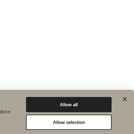
Allow all
alyse
Allow selection
Hållbarhet
Badrumsinspiration