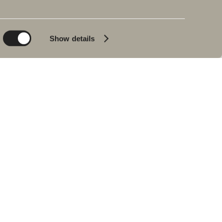
Planet
Produktkatalog
Product
Badkar
Show details
People
Blyertssvart
Kvalitet
Tips & råd
Hemma hos våra
kunder
Våra badrum
Intervju med Johan
Körner
Hitta återförsäljare
RESERVDELAR