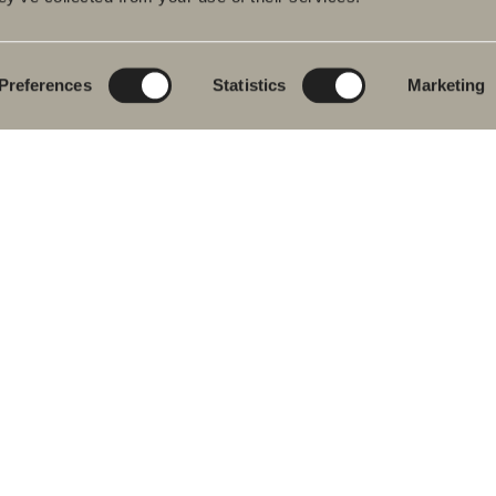
rumsmöbler
Poem Soft
Ditt badrum digitalt
ttställsblandare
Nyheter till
Rita i 3D
badrummet
Preferences
Statistics
Marketing
char
Skapa badrummet
Möbelserier
kar
Granitkeramik
ch- &
karsblandare
Mocca
ddukstorkar
Våra duschar
& toalettstolar
Speglar
rumstillbehör
Spegelskåp
let
Pendelbelysning
ervdelar
Förvaring
Tvätt och tork
Tvättställ
Blandare
Handtag
Handdukstorkar