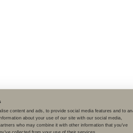
s
ise content and ads, to provide social media features and to an
information about your use of our site with our social media,
partners who may combine it with other information that you’ve
ey’ve collected from your use of their services.
dukter
Serier
Ritverktyg