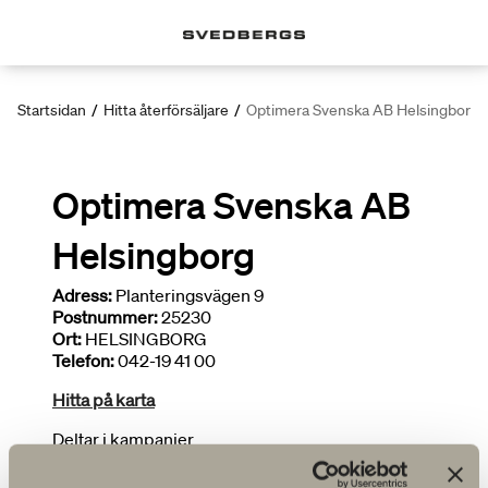
Startsidan
/
Hitta återförsäljare
/
Optimera Svenska AB Helsingborg
Optimera Svenska AB
Helsingborg
Adress:
Planteringsvägen 9
Postnummer:
25230
Ort:
HELSINGBORG
Telefon:
042-19 41 00
Hitta på karta
Deltar i kampanjer
Brett sortiment
Ritar badrum