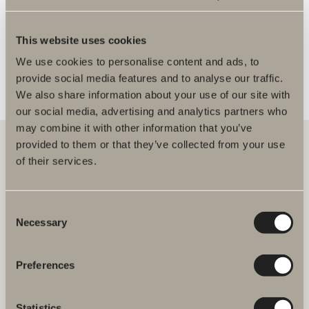
FLER ÅTERFÖRSÄLJARE
This website uses cookies
We use cookies to personalise content and ads, to
provide social media features and to analyse our traffic.
We also share information about your use of our site with
our social media, advertising and analytics partners who
may combine it with other information that you’ve
provided to them or that they’ve collected from your use
of their services.
Hos oss hittar du allt för hela badrummet. Från badrumsmöbler,
tvättställ och blandare till duschar, badkar, handdukstorkar och WC.
Consent
Necessary
Svedbergs i Dalstorp AB
Selection
Verkstadsvägen 1
514 60 Dalstorp
Klicka här för att komma till
Preferences
Svedbergs kundservice.
Statistics