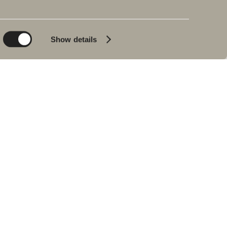
Planet
Produktkatalog
Product
Badkar
Show details
People
Blyertssvart
Kvalitet
Tips & råd
Hemma hos våra
kunder
Våra badrum
Intervju med Johan
Körner
Hitta återförsäljare
RESERVDELAR