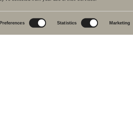
rumsmöbler
Poem Soft
Ditt badrum digitalt
ttställsblandare
Nyheter till
Rita i 3D
badrummet
Preferences
Statistics
Marketing
char
Skapa badrummet
Möbelserier
kar
Granitkeramik
ch- &
karsblandare
Mocca
ddukstorkar
Våra duschar
& toalettstolar
Speglar
rumstillbehör
Spegelskåp
let
Pendelbelysning
ervdelar
Förvaring
Tvätt och tork
Tvättställ
Blandare
Handtag
Handdukstorkar