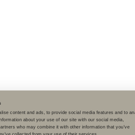
s
ise content and ads, to provide social media features and to an
information about your use of our site with our social media,
partners who may combine it with other information that you’ve
ey’ve collected from your use of their services.
dukter
Serier
Ritverktyg