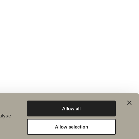
Allow all
alyse
Allow selection
Hållbarhet
Badrumsinspiration