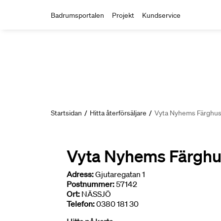
Badrumsportalen
Projekt
Kundservice
Startsidan
/
Hitta återförsäljare
/
Vyta Nyhems Färghu
Vyta Nyhems Färgh
Adress:
Gjutaregatan 1
Postnummer:
57142
Ort:
NÄSSJÖ
Telefon:
0380 181 30