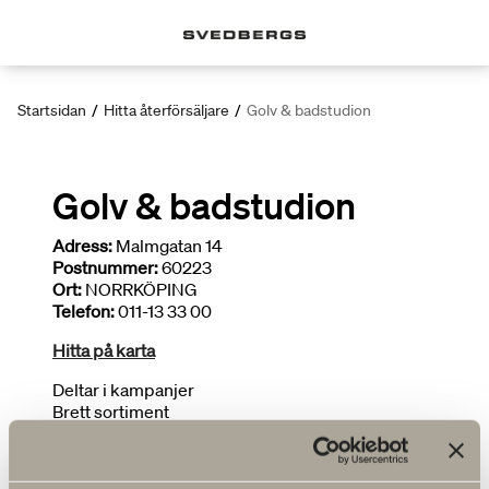
Startsidan
/
Hitta återförsäljare
/
Golv & badstudion
Golv & badstudion
Adress:
Malmgatan 14
Postnummer:
60223
Ort:
NORRKÖPING
Telefon:
011-13 33 00
Hitta på karta
Deltar i kampanjer
Brett sortiment
Ritar badrum
FLER ÅTERFÖRSÄLJARE