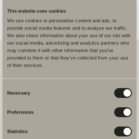
This website uses cookies
We use cookies to personalise content and ads, to
provide social media features and to analyse our traffic.
We also share information about your use of our site with
our social media, advertising and analytics partners who
may combine it with other information that you’ve
provided to them or that they’ve collected from your use
of their services.
Hos oss hittar du allt för hela badrummet. Från badrumsmöbler,
tvättställ och blandare till duschar, badkar, handdukstorkar och WC.
Consent
Svedbergs i Dalstorp AB
Verkstadsvägen 1
Necessary
Selection
514 60 Dalstorp
Klicka här för att komma till
Svedbergs kundservice.
Preferences
FAQ
Statistics