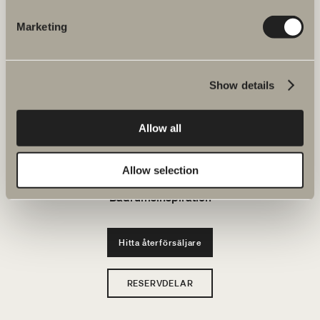
JOBBA HOS OSS
Marketing
Produkter
Show details
Serier
Allow all
Ritverktyg
Hållbarhet
Allow selection
Badrumsinspiration
Hitta återförsäljare
RESERVDELAR