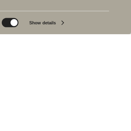
Planet
Produktkatalog
Product
Badkar
Show details
People
Blyertssvart
Kvalitet
Tips & råd
Hemma hos våra
kunder
Våra badrum
Intervju med Johan
Körner
Hitta återförsäljare
RESERVDELAR