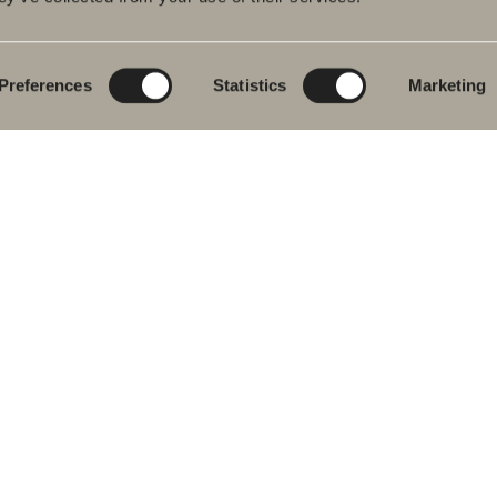
rumsmöbler
Poem Soft
Ditt badrum digitalt
ttställsblandare
Nyheter till
Rita i 3D
badrummet
Preferences
Statistics
Marketing
char
Skapa badrummet
Möbelserier
kar
Granitkeramik
ch- &
karsblandare
Mocca
ddukstorkar
Våra duschar
& toalettstolar
Speglar
rumstillbehör
Spegelskåp
let
Pendelbelysning
ervdelar
Förvaring
Tvätt och tork
Tvättställ
Blandare
Handtag
Handdukstorkar