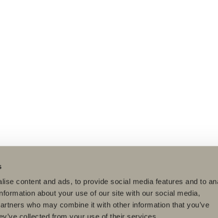
s
ise content and ads, to provide social media features and to an
information about your use of our site with our social media,
partners who may combine it with other information that you’ve
ey’ve collected from your use of their services.
dukter
Serier
Ritverktyg