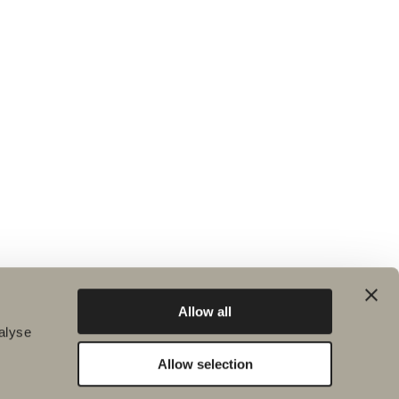
Allow all
alyse
Allow selection
Hållbarhet
Badrumsinspiration