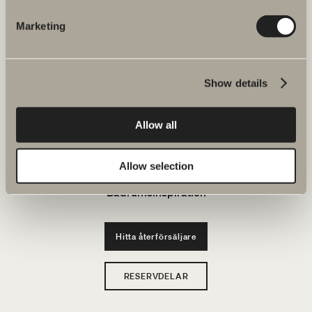
JOBBA HOS OSS
Marketing
Produkter
Show details
Serier
Allow all
Ritverktyg
Hållbarhet
Allow selection
Badrumsinspiration
Hitta återförsäljare
RESERVDELAR