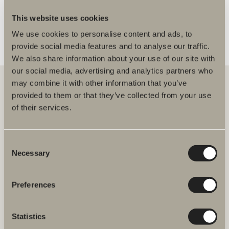
This website uses cookies
We use cookies to personalise content and ads, to
provide social media features and to analyse our traffic.
We also share information about your use of our site with
our social media, advertising and analytics partners who
may combine it with other information that you’ve
provided to them or that they’ve collected from your use
of their services.
Hos oss hittar du allt för hela badrummet. Från badrumsmöbler,
tvättställ och blandare till duschar, badkar, handdukstorkar och WC.
Consent
Svedbergs i Dalstorp AB
Verkstadsvägen 1
Necessary
Selection
514 60 Dalstorp
Klicka här för att komma till
Svedbergs kundservice.
Preferences
FAQ
Statistics