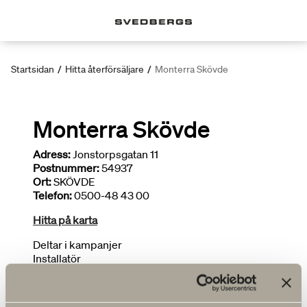
Startsidan
/
Hitta återförsäljare
/
Monterra Skövde
Monterra Skövde
Adress:
Jonstorpsgatan 11
Postnummer:
54937
Ort:
SKÖVDE
Telefon:
0500-48 43 00
Hitta på karta
Deltar i kampanjer
Installatör
Begränsat sortiment
FLER ÅTERFÖRSÄLJARE