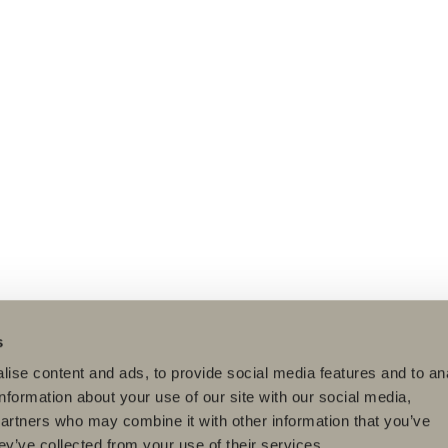
s
ise content and ads, to provide social media features and to an
information about your use of our site with our social media,
partners who may combine it with other information that you’ve
ey’ve collected from your use of their services.
dukter
Serier
Ritverktyg