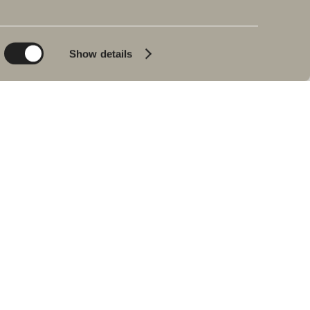
Planet
Produktkatalog
Product
Badkar
Show details
People
Blyertssvart
Kvalitet
Tips & råd
Hemma hos våra
kunder
Våra badrum
Intervju med Johan
Körner
Hitta återförsäljare
RESERVDELAR