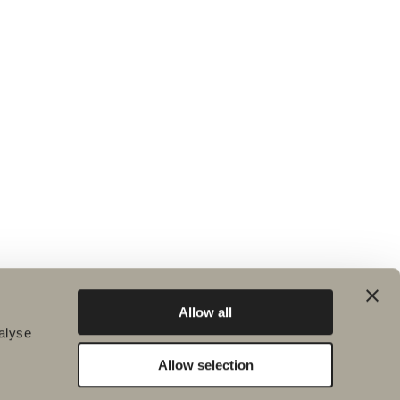
Allow all
alyse
Allow selection
Hållbarhet
Badrumsinspiration