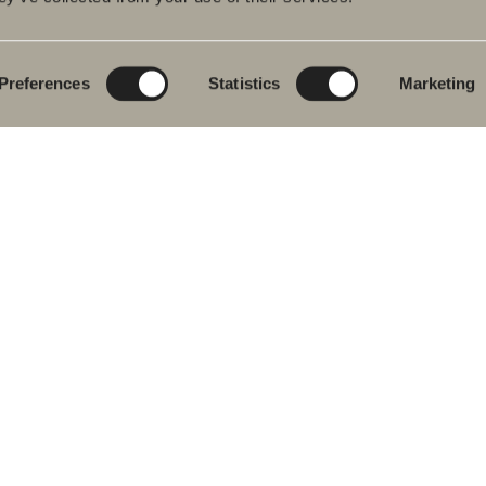
rumsmöbler
Poem Soft
Ditt badrum digitalt
ttställsblandare
Nyheter till
Rita i 3D
badrummet
Preferences
Statistics
Marketing
char
Skapa badrummet
Möbelserier
kar
Granitkeramik
ch- &
karsblandare
Mocca
ddukstorkar
Våra duschar
& toalettstolar
Speglar
rumstillbehör
Spegelskåp
let
Pendelbelysning
ervdelar
Förvaring
Tvätt och tork
Tvättställ
Blandare
Handtag
Handdukstorkar