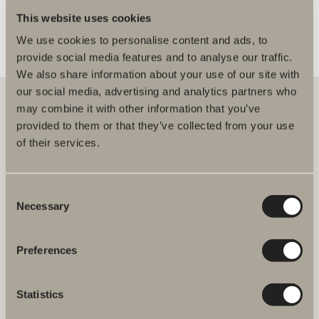
This website uses cookies
We use cookies to personalise content and ads, to
provide social media features and to analyse our traffic.
We also share information about your use of our site with
our social media, advertising and analytics partners who
may combine it with other information that you’ve
provided to them or that they’ve collected from your use
Hos oss hittar du allt för hela badrummet. Från badrumsmöbler,
of their services.
tvättställ och blandare till duschar, badkar, handdukstorkar och WC.
Svedbergs i Dalstorp AB
Consent
Verkstadsvägen 1
Necessary
Selection
514 60 Dalstorp
Klicka här för att komma till
Svedbergs kundservice.
Preferences
FAQ
Statistics