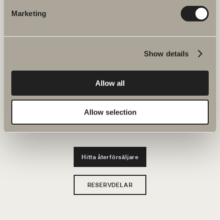
JOBBA HOS OSS
Marketing
Produkter
Show details
Serier
Ritverktyg
Allow all
Hållbarhet
Allow selection
Badrumsinspiration
Hitta återförsäljare
RESERVDELAR