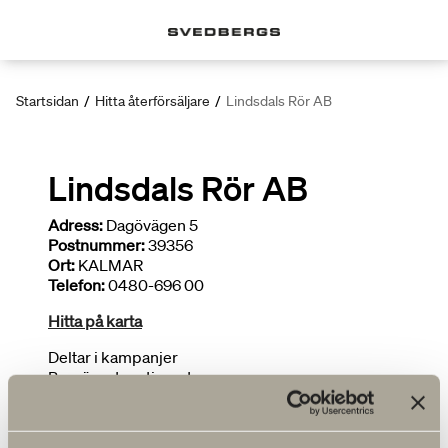
Startsidan
/
Hitta återförsäljare
/
Lindsdals Rör AB
Lindsdals Rör AB
Adress:
Dagövägen 5
Postnummer:
39356
Ort:
KALMAR
Telefon:
0480-696 00
Hitta på karta
Deltar i kampanjer
Begränsat sortiment
FLER ÅTERFÖRSÄLJARE