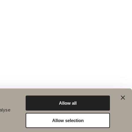
Allow all
alyse
Allow selection
Hållbarhet
Badrumsinspiration