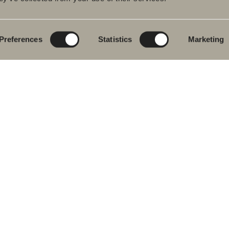
rumsmöbler
Poem Soft
Ditt badrum digitalt
ttställsblandare
Nyheter till
Rita i 3D
badrummet
Preferences
Statistics
Marketing
char
Skapa badrummet
Möbelserier
kar
Granitkeramik
ch- &
karsblandare
Mocca
ddukstorkar
Våra duschar
& toalettstolar
Speglar
rumstillbehör
Spegelskåp
let
Pendelbelysning
ervdelar
Förvaring
Tvätt och tork
Tvättställ
Blandare
Handtag
Handdukstorkar