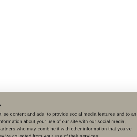
s
ise content and ads, to provide social media features and to an
information about your use of our site with our social media,
partners who may combine it with other information that you’ve
ey’ve collected from your use of their services.
dukter
Serier
Ritverktyg