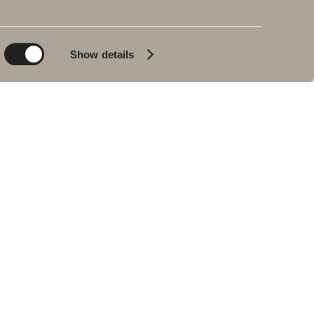
Planet
Produktkatalog
Product
Badkar
Show details
People
Blyertssvart
Kvalitet
Tips & råd
Hemma hos våra
kunder
Våra badrum
Intervju med Johan
Körner
Hitta återförsäljare
RESERVDELAR