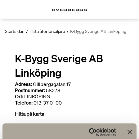
Startsidan
/
Hitta återförsäljare
/
K-Bygg Sverige AB Linköping
K-Bygg Sverige AB
Linköping
Adress:
Gillbergagatan 17
Postnummer:
58273
Ort:
LINKÖPING
Telefon:
013-37 01 00
Hitta på karta
Deltar i kampanjer
Begränsat sortiment