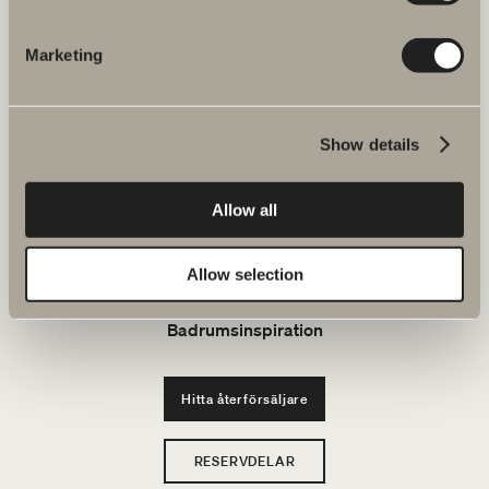
JOBBA HOS OSS
Marketing
Produkter
Show details
Serier
Allow all
Ritverktyg
Allow selection
Hållbarhet
Badrumsinspiration
Hitta återförsäljare
RESERVDELAR