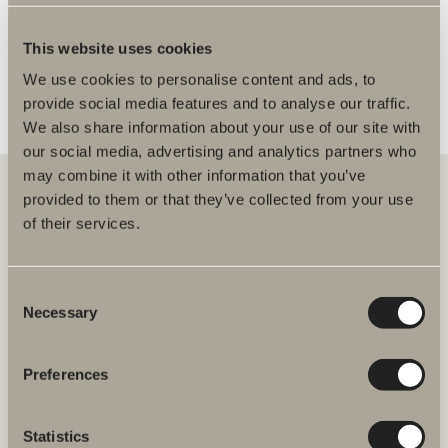
FLER ÅTERFÖRSÄLJARE
This website uses cookies
We use cookies to personalise content and ads, to
provide social media features and to analyse our traffic.
We also share information about your use of our site with
our social media, advertising and analytics partners who
may combine it with other information that you’ve
provided to them or that they’ve collected from your use
of their services.
Hos oss hittar du allt för hela badrummet. Från badrumsmöbler,
tvättställ och blandare till duschar, badkar, handdukstorkar och WC.
Consent
Svedbergs i Dalstorp AB
Necessary
Selection
Verkstadsvägen 1
514 60 Dalstorp
Klicka här för att komma till
Preferences
Svedbergs kundservice.
Statistics
FAQ