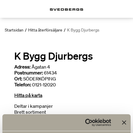
Startsidan
/
Hitta återförsäljare
/
K Bygg Djurbergs
K Bygg Djurbergs
Adress:
Ågatan 4
Postnummer:
61434
Ort:
SÖDERKÖPING
Telefon:
0121-12020
Hitta på karta
Deltar i kampanjer
Brett sortiment
Ritar badrum
FLER ÅTERFÖRSÄLJARE