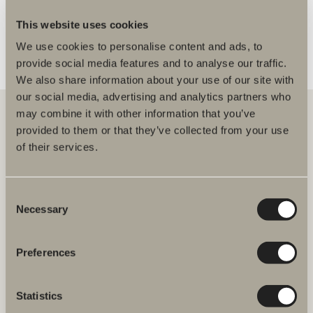
This website uses cookies
We use cookies to personalise content and ads, to
provide social media features and to analyse our traffic.
We also share information about your use of our site with
our social media, advertising and analytics partners who
may combine it with other information that you’ve
provided to them or that they’ve collected from your use
of their services.
Hos oss hittar du allt för hela badrummet. Från badrumsmöbler,
tvättställ och blandare till duschar, badkar, handdukstorkar och WC.
Consent
Svedbergs i Dalstorp AB
Verkstadsvägen 1
Necessary
Selection
514 60 Dalstorp
Klicka här för att komma till
Svedbergs kundservice.
Preferences
FAQ
Statistics