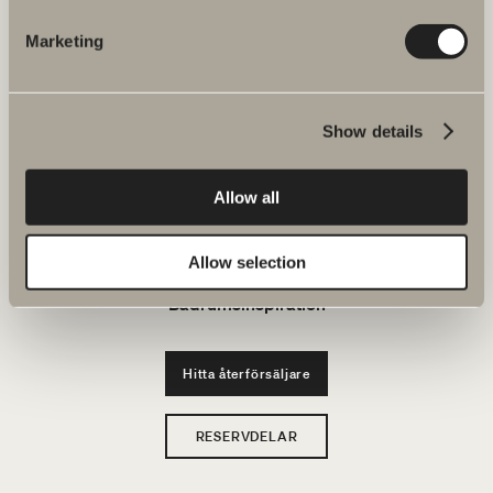
JOBBA HOS OSS
Marketing
Produkter
Show details
Serier
Allow all
Ritverktyg
Hållbarhet
Allow selection
Badrumsinspiration
Hitta återförsäljare
RESERVDELAR