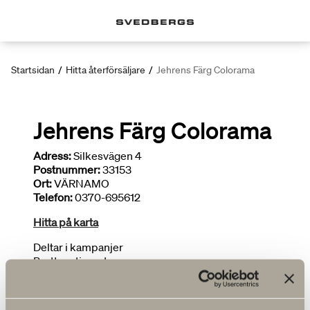
Startsidan
/
Hitta återförsäljare
/
Jehrens Färg Colorama
Jehrens Färg Colorama
Adress:
Silkesvägen 4
Postnummer:
33153
Ort:
VÄRNAMO
Telefon:
0370-695612
Hitta på karta
Deltar i kampanjer
Brett sortiment
FLER ÅTERFÖRSÄLJARE