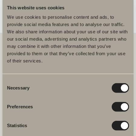
This website uses cookies
We use cookies to personalise content and ads, to
provide social media features and to analyse our traffic.
We also share information about your use of our site with
our social media, advertising and analytics partners who
may combine it with other information that you’ve
provided to them or that they’ve collected from your use
Hos oss hittar du allt för hela badrummet. Från badrumsmöbler,
of their services.
tvättställ och blandare till duschar, badkar, handdukstorkar och WC.
Svedbergs i Dalstorp AB
Consent
Verkstadsvägen 1
Necessary
Selection
514 60 Dalstorp
Klicka här för att komma till
Svedbergs kundservice.
Preferences
FAQ
Statistics