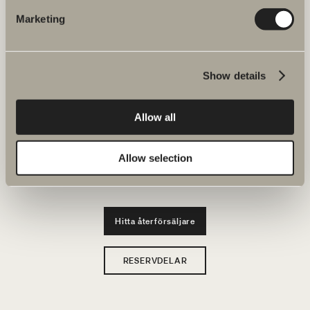
JOBBA HOS OSS
Marketing
Produkter
Show details
Serier
Ritverktyg
Allow all
Hållbarhet
Allow selection
Badrumsinspiration
Hitta återförsäljare
RESERVDELAR