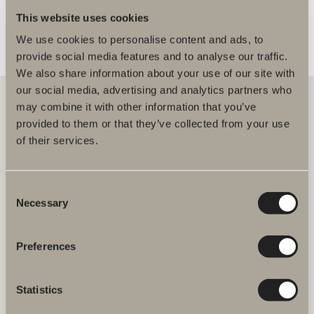
This website uses cookies
We use cookies to personalise content and ads, to
provide social media features and to analyse our traffic.
We also share information about your use of our site with
our social media, advertising and analytics partners who
may combine it with other information that you’ve
provided to them or that they’ve collected from your use
Hos oss hittar du allt för hela badrummet. Från badrumsmöbler,
of their services.
tvättställ och blandare till duschar, badkar, handdukstorkar och WC.
Svedbergs i Dalstorp AB
Consent
Verkstadsvägen 1
Necessary
Selection
514 60 Dalstorp
Klicka här för att komma till
Svedbergs kundservice.
Preferences
FAQ
Statistics