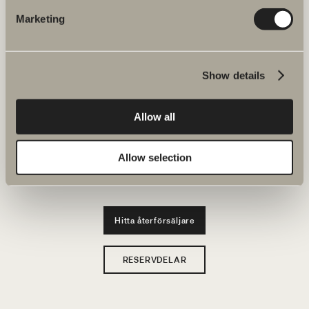
JOBBA HOS OSS
Marketing
Produkter
Show details
Serier
Ritverktyg
Allow all
Hållbarhet
Allow selection
Badrumsinspiration
Hitta återförsäljare
RESERVDELAR