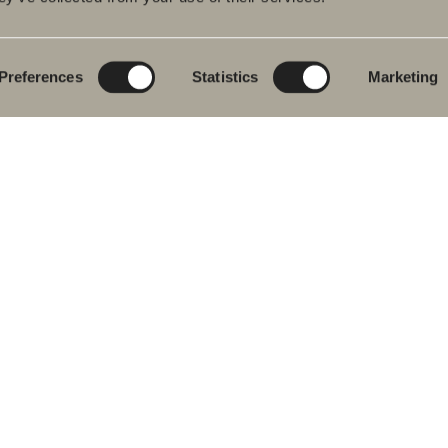
rumsmöbler
Poem Soft
Ditt badrum digitalt
ttställsblandare
Nyheter till
Rita i 3D
badrummet
Preferences
Statistics
Marketing
char
Skapa badrummet
Möbelserier
kar
Granitkeramik
ch- &
karsblandare
Mocca
ddukstorkar
Våra duschar
& toalettstolar
Speglar
rumstillbehör
Spegelskåp
let
Pendelbelysning
ervdelar
Förvaring
Tvätt och tork
Tvättställ
Blandare
Handtag
Handdukstorkar