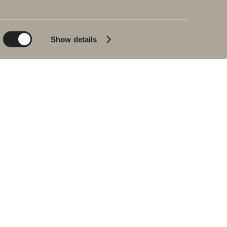
Planet
Produktkatalog
Product
Badkar
Show details
People
Blyertssvart
Kvalitet
Tips & råd
Hemma hos våra
kunder
Våra badrum
Intervju med Johan
Körner
Hitta återförsäljare
RESERVDELAR