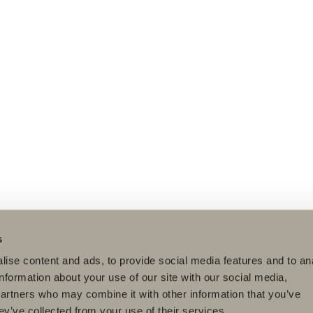
s
ise content and ads, to provide social media features and to an
information about your use of our site with our social media,
partners who may combine it with other information that you’ve
ey’ve collected from your use of their services.
dukter
Serier
Ritverktyg