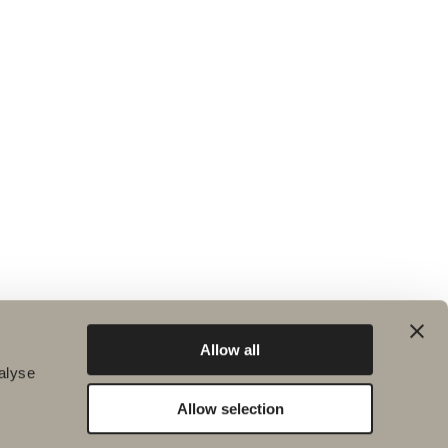
Allow all
alyse
Allow selection
Hållbarhet
Badrumsinspiration