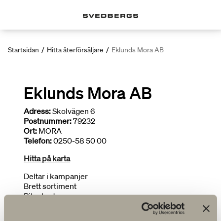
Startsidan
/
Hitta återförsäljare
/
Eklunds Mora AB
Eklunds Mora AB
Adress:
Skolvägen 6
Postnummer:
79232
Ort:
MORA
Telefon:
0250-58 50 00
Hitta på karta
Deltar i kampanjer
Brett sortiment
Ritar badrum
Installatör