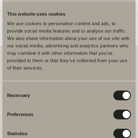
FLER ÅTERFÖRSÄLJARE
This website uses cookies
We use cookies to personalise content and ads, to
provide social media features and to analyse our traffic.
We also share information about your use of our site with
our social media, advertising and analytics partners who
may combine it with other information that you’ve
provided to them or that they’ve collected from your use
of their services.
Hos oss hittar du allt för hela badrummet. Från badrumsmöbler,
tvättställ och blandare till duschar, badkar, handdukstorkar och WC.
Consent
Svedbergs i Dalstorp AB
Necessary
Selection
Verkstadsvägen 1
514 60 Dalstorp
Klicka här för att komma till
Preferences
Svedbergs kundservice.
Statistics
FAQ