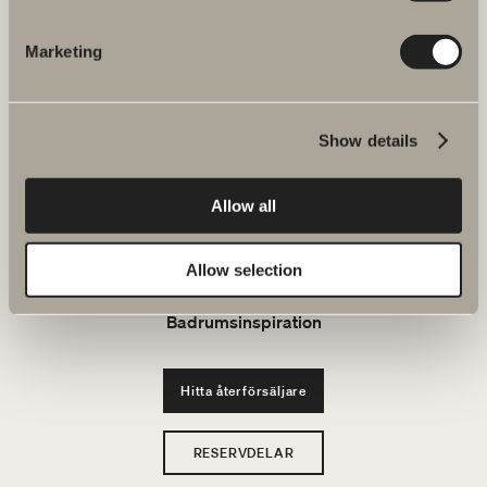
JOBBA HOS OSS
Marketing
Produkter
Show details
Serier
Allow all
Ritverktyg
Hållbarhet
Allow selection
Badrumsinspiration
Hitta återförsäljare
RESERVDELAR