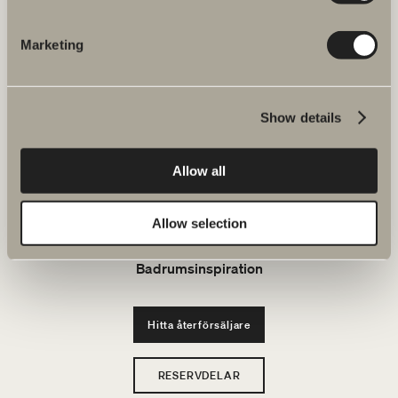
JOBBA HOS OSS
Marketing
Produkter
Show details
Serier
Allow all
Ritverktyg
Allow selection
Hållbarhet
Badrumsinspiration
Hitta återförsäljare
RESERVDELAR