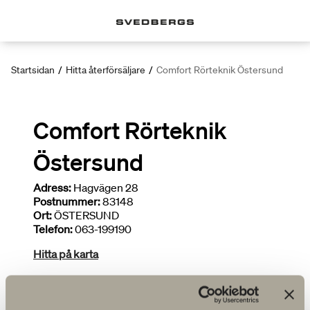
Startsidan
/
Hitta återförsäljare
/
Comfort Rörteknik Östersund
Comfort Rörteknik
Östersund
Adress:
Hagvägen 28
Postnummer:
83148
Ort:
ÖSTERSUND
Telefon:
063-199190
Hitta på karta
Deltar i kampanjer
Begränsat sortiment