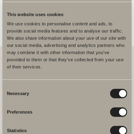
FLER ÅTERFÖRSÄLJARE
This website uses cookies
We use cookies to personalise content and ads, to
provide social media features and to analyse our traffic.
We also share information about your use of our site with
our social media, advertising and analytics partners who
may combine it with other information that you’ve
provided to them or that they’ve collected from your use
of their services.
Hos oss hittar du allt för hela badrummet. Från badrumsmöbler,
tvättställ och blandare till duschar, badkar, handdukstorkar och WC.
Consent
Svedbergs i Dalstorp AB
Necessary
Selection
Verkstadsvägen 1
514 60 Dalstorp
Klicka här för att komma till
Preferences
Svedbergs kundservice.
Statistics
FAQ