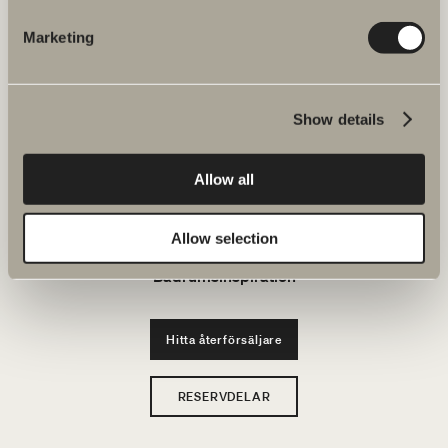
JOBBA HOS OSS
Marketing
Produkter
Show details
Serier
Allow all
Ritverktyg
Hållbarhet
Allow selection
Badrumsinspiration
Hitta återförsäljare
RESERVDELAR