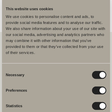
This website uses cookies
We use cookies to personalise content and ads, to
provide social media features and to analyse our traffic.
We also share information about your use of our site with
our social media, advertising and analytics partners who
may combine it with other information that you’ve
provided to them or that they’ve collected from your use
of their services.
Hos oss hittar du allt för hela badrummet. Från badrumsmöbler,
tvättställ och blandare till duschar, badkar, handdukstorkar och WC.
Consent
Svedbergs i Dalstorp AB
Verkstadsvägen 1
Necessary
Selection
514 60 Dalstorp
Klicka här för att komma till
Svedbergs kundservice.
Preferences
FAQ
Statistics