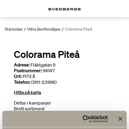
Startsidan
/
Hitta återförsäljare
/
Colorama Piteå
Colorama Piteå
Adress:
Fläktgatan 9
Postnummer:
94147
Ort:
PITEÅ
Telefon:
0911-231990
Hitta på karta
Deltar i kampanjer
Brett sortiment
Ritar badrum
FLER ÅTERFÖRSÄLJARE