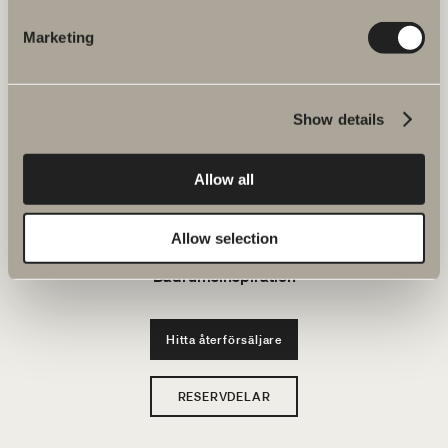
JOBBA HOS OSS
Marketing
Produkter
Show details
Serier
Allow all
Ritverktyg
Hållbarhet
Allow selection
Badrumsinspiration
Hitta återförsäljare
RESERVDELAR