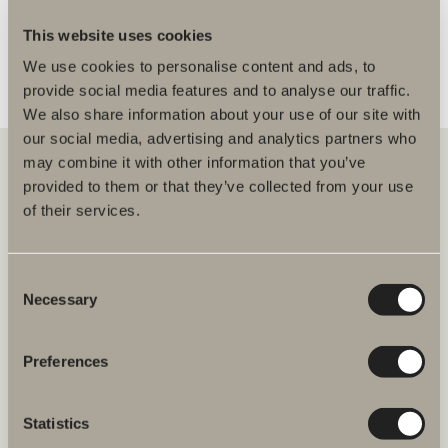
This website uses cookies
We use cookies to personalise content and ads, to
provide social media features and to analyse our traffic.
We also share information about your use of our site with
our social media, advertising and analytics partners who
may combine it with other information that you’ve
provided to them or that they’ve collected from your use
of their services.
Hos oss hittar du allt för hela badrummet. Från badrumsmöbler,
tvättställ och blandare till duschar, badkar, handdukstorkar och WC.
Consent
Svedbergs i Dalstorp AB
Verkstadsvägen 1
Necessary
Selection
514 60 Dalstorp
Klicka här för att komma till
Svedbergs kundservice.
Preferences
FAQ
Statistics