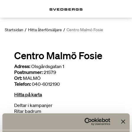
Startsidan
/
Hitta återförsäljare
/
Centro Malmö Fosie
Centro Malmö Fosie
Adress:
Olsgårdsgatan 1
Postnummer:
21579
Ort:
MALMÖ
Telefon:
040-6012190
Hitta på karta
Deltar i kampanjer
Ritar badrum
Begränsat sortiment
FLER ÅTERFÖRSÄLJARE