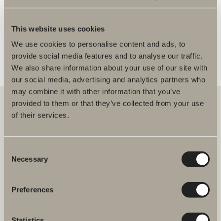
FLER ÅTERFÖRSÄLJARE
This website uses cookies
We use cookies to personalise content and ads, to
provide social media features and to analyse our traffic.
We also share information about your use of our site with
our social media, advertising and analytics partners who
may combine it with other information that you’ve
provided to them or that they’ve collected from your use
of their services.
Hos oss hittar du allt för hela badrummet. Från badrumsmöbler,
tvättställ och blandare till duschar, badkar, handdukstorkar och WC.
Consent
Necessary
Svedbergs i Dalstorp AB
Selection
Verkstadsvägen 1
514 60 Dalstorp
Klicka här för att komma till
Preferences
Svedbergs kundservice.
Statistics