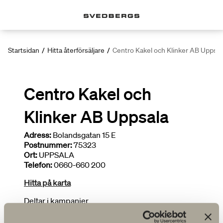
Startsidan
/
Hitta återförsäljare
/
Centro Kakel och Klinker AB Uppsal
Centro Kakel och
Klinker AB Uppsala
Adress:
Bolandsgatan 15 E
Postnummer:
75323
Ort:
UPPSALA
Telefon:
0660-660 200
Hitta på karta
Deltar i kampanjer
Ritar badrum
Begränsat sortiment