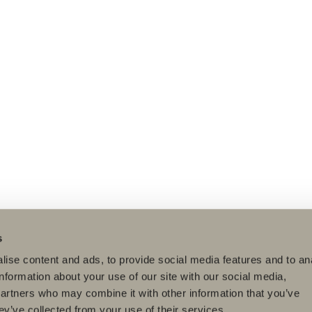
s
ise content and ads, to provide social media features and to an
information about your use of our site with our social media,
partners who may combine it with other information that you’ve
ey’ve collected from your use of their services.
dukter
Serier
Ritverktyg