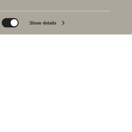
Planet
Produktkatalog
Product
Badkar
Show details
People
Blyertssvart
Kvalitet
Tips & råd
Hemma hos våra
kunder
Våra badrum
Intervju med Johan
Körner
Hitta återförsäljare
RESERVDELAR