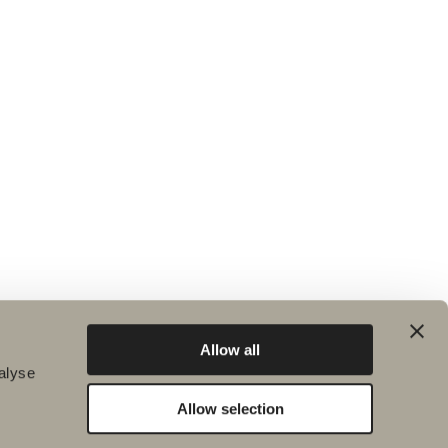
Allow all
alyse
Allow selection
Hållbarhet
Badrumsinspiration