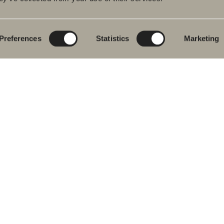
rumsmöbler
Poem Soft
Ditt badrum digitalt
ttställsblandare
Nyheter till
Rita i 3D
badrummet
Preferences
Statistics
Marketing
char
Skapa badrummet
Möbelserier
kar
Granitkeramik
ch- &
karsblandare
Mocca
ddukstorkar
Våra duschar
& toalettstolar
Speglar
rumstillbehör
Spegelskåp
let
Pendelbelysning
ervdelar
Förvaring
Tvätt och tork
Tvättställ
Blandare
Handtag
Handdukstorkar