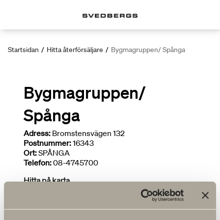
Startsidan
/
Hitta återförsäljare
/
Bygmagruppen/ Spånga
Bygmagruppen/
Spånga
Adress:
Bromstensvägen 132
Postnummer:
16343
Ort:
SPÅNGA
Telefon:
08-4745700
Hitta på karta
FLER ÅTERFÖRSÄLJARE