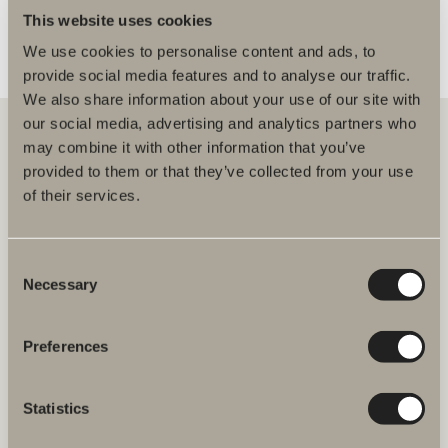
This website uses cookies
We use cookies to personalise content and ads, to
provide social media features and to analyse our traffic.
We also share information about your use of our site with
our social media, advertising and analytics partners who
may combine it with other information that you’ve
provided to them or that they’ve collected from your use
Hos oss hittar du allt för hela badrummet. Från badrumsmöbler,
of their services.
tvättställ och blandare till duschar, badkar, handdukstorkar och WC.
Svedbergs i Dalstorp AB
Consent
Verkstadsvägen 1
Necessary
514 60 Dalstorp
Selection
Klicka här för att komma till
Svedbergs kundservice.
Preferences
FAQ
Statistics
JOBBA HOS OSS