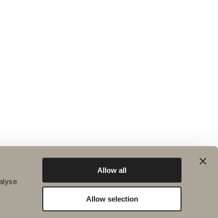
Allow all
alyse
Allow selection
Hållbarhet
Badrumsinspiration