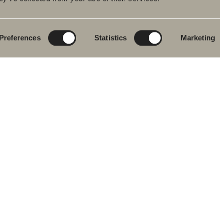
rumsmöbler
Poem Soft
Ditt badrum digitalt
ttställsblandare
Nyheter till
Rita i 3D
badrummet
Preferences
Statistics
Marketing
char
Skapa badrummet
Möbelserier
kar
Granitkeramik
ch- &
karsblandare
Mocca
ddukstorkar
Våra duschar
& toalettstolar
Speglar
rumstillbehör
Spegelskåp
let
Pendelbelysning
ervdelar
Förvaring
Tvätt och tork
Tvättställ
Blandare
Handtag
Handdukstorkar