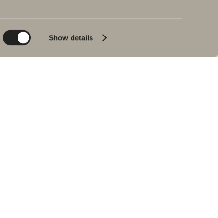
Planet
Produktkatalog
Product
Badkar
Show details
People
Blyertssvart
Kvalitet
Tips & råd
Hemma hos våra
kunder
Våra badrum
Intervju med Johan
Körner
Hitta återförsäljare
RESERVDELAR