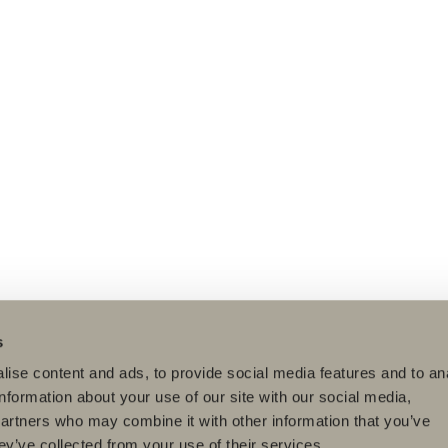
s
ise content and ads, to provide social media features and to an
information about your use of our site with our social media,
partners who may combine it with other information that you’ve
ey’ve collected from your use of their services.
dukter
Serier
Ritverktyg