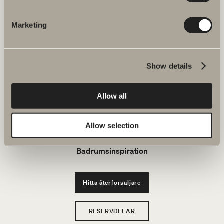
JOBBA HOS OSS
Marketing
Produkter
Show details
Serier
Allow all
Ritverktyg
Allow selection
Hållbarhet
Badrumsinspiration
Hitta återförsäljare
RESERVDELAR