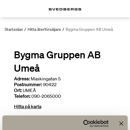
Startsidan
/
Hitta återförsäljare
/
Bygma Gruppen AB Umeå
Bygma Gruppen AB
Umeå
Adress:
Maskingatan 5
Postnummer:
90422
Ort:
UMEÅ
Telefon:
090-2065000
Hitta på karta
Deltar i kampanjer
Begränsat sortiment