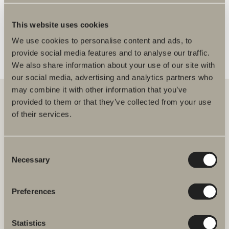
FLER ÅTERFÖRSÄLJARE
This website uses cookies
We use cookies to personalise content and ads, to
provide social media features and to analyse our traffic.
We also share information about your use of our site with
our social media, advertising and analytics partners who
may combine it with other information that you’ve
provided to them or that they’ve collected from your use
of their services.
Hos oss hittar du allt för hela badrummet. Från badrumsmöbler,
tvättställ och blandare till duschar, badkar, handdukstorkar och WC.
Consent
Svedbergs i Dalstorp AB
Necessary
Selection
Verkstadsvägen 1
514 60 Dalstorp
Klicka här för att komma till
Preferences
Svedbergs kundservice.
Statistics
FAQ