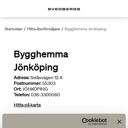
Startsidan
/
Hitta återförsäljare
/
Bygghemma Jönköping
Bygghemma
Jönköping
Adress:
Solåsvägen 12 A
Postnummer:
55303
Ort:
JÖNKÖPING
Telefon:
036-3300080
Hitta på karta
Deltar i kampanjer
Brett sortiment