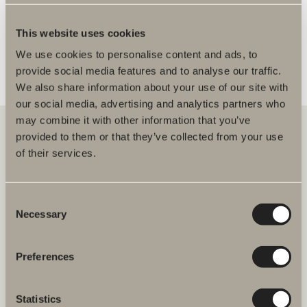
FLER ÅTERFÖRSÄLJARE
This website uses cookies
We use cookies to personalise content and ads, to
provide social media features and to analyse our traffic.
We also share information about your use of our site with
our social media, advertising and analytics partners who
may combine it with other information that you’ve
provided to them or that they’ve collected from your use
of their services.
Hos oss hittar du allt för hela badrummet. Från badrumsmöbler,
tvättställ och blandare till duschar, badkar, handdukstorkar och WC.
Consent
Svedbergs i Dalstorp AB
Necessary
Selection
Verkstadsvägen 1
514 60 Dalstorp
Klicka här för att komma till
Preferences
Svedbergs kundservice.
Statistics
FAQ