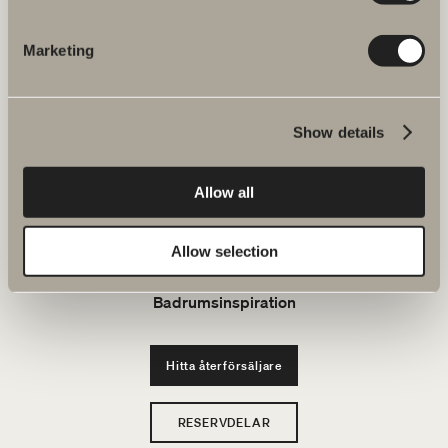
JOBBA HOS OSS
Marketing
Produkter
Show details
Serier
Allow all
Ritverktyg
Allow selection
Hållbarhet
Badrumsinspiration
Hitta återförsäljare
RESERVDELAR