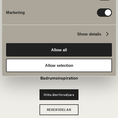
JOBBA HOS OSS
Marketing
Produkter
Show details
Serier
Allow all
Ritverktyg
Hållbarhet
Allow selection
Badrumsinspiration
Hitta återförsäljare
RESERVDELAR