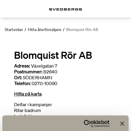
Startsidan
/
Hitta återförsäljare
/
Blomquist Rör AB
Blomquist Rör AB
Adress:
Växelgatan 7
Postnummer:
82640
Ort:
SÖDERHAMN
Telefon:
0270-10090
Hitta på karta
Deltar i kampanjer
Ritar badrum
Installatör
Begränsat sortiment