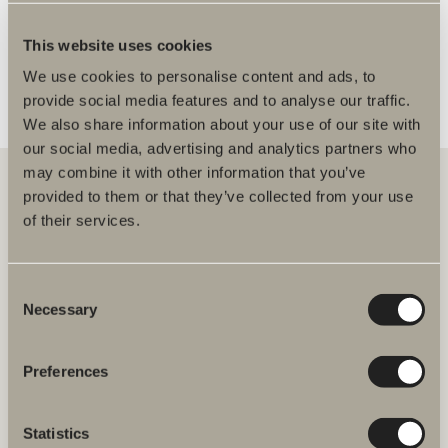
FLER ÅTERFÖRSÄLJARE
This website uses cookies
We use cookies to personalise content and ads, to
provide social media features and to analyse our traffic.
We also share information about your use of our site with
our social media, advertising and analytics partners who
may combine it with other information that you’ve
provided to them or that they’ve collected from your use
of their services.
Hos oss hittar du allt för hela badrummet. Från badrumsmöbler,
tvättställ och blandare till duschar, badkar, handdukstorkar och WC.
Consent
Svedbergs i Dalstorp AB
Necessary
Selection
Verkstadsvägen 1
514 60 Dalstorp
Klicka här för att komma till
Preferences
Svedbergs kundservice.
Statistics
FAQ