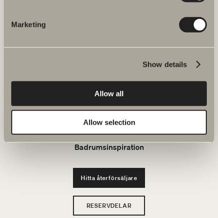
JOBBA HOS OSS
Marketing
Produkter
Show details
Serier
Allow all
Ritverktyg
Allow selection
Hållbarhet
Badrumsinspiration
Hitta återförsäljare
RESERVDELAR