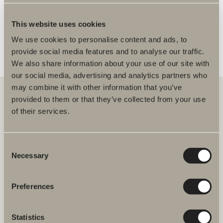
FLER ÅTERFÖRSÄLJARE
This website uses cookies
We use cookies to personalise content and ads, to
provide social media features and to analyse our traffic.
We also share information about your use of our site with
our social media, advertising and analytics partners who
may combine it with other information that you’ve
provided to them or that they’ve collected from your use
of their services.
Hos oss hittar du allt för hela badrummet. Från badrumsmöbler,
tvättställ och blandare till duschar, badkar, handdukstorkar och WC.
Consent
Svedbergs i Dalstorp AB
Necessary
Selection
Verkstadsvägen 1
514 60 Dalstorp
Klicka här för att komma till
Preferences
Svedbergs kundservice.
Statistics
FAQ