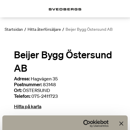
Startsidan
/
Hitta återförsäljare
/
Beijer Bygg Östersund AB
Beijer Bygg Östersund
AB
Adress:
Hagvägen 35
Postnummer:
83148
Ort:
ÖSTERSUND
Telefon:
075-2411723
Hitta på karta
Deltar i kampanjer
Brett sortiment