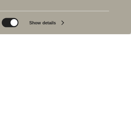
Planet
Produktkatalog
Product
Badkar
Show details
People
Blyertssvart
Kvalitet
Tips & råd
Hemma hos våra
kunder
Våra badrum
Intervju med Johan
Körner
Hitta återförsäljare
RESERVDELAR