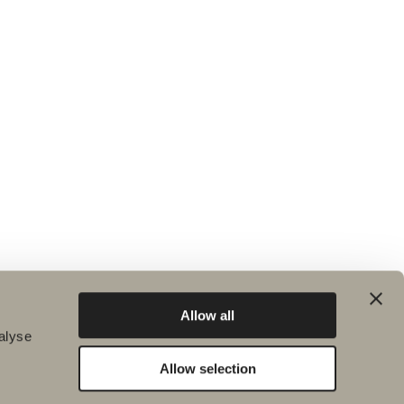
Allow all
alyse
Allow selection
Hållbarhet
Badrumsinspiration