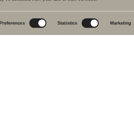
rumsmöbler
Poem Soft
Ditt badrum digitalt
ttställsblandare
Nyheter till
Rita i 3D
badrummet
Preferences
Statistics
Marketing
char
Skapa badrummet
Möbelserier
kar
Granitkeramik
ch- &
karsblandare
Mocca
ddukstorkar
Våra duschar
& toalettstolar
Speglar
rumstillbehör
Spegelskåp
let
Pendelbelysning
ervdelar
Förvaring
Tvätt och tork
Tvättställ
Blandare
Handtag
Handdukstorkar