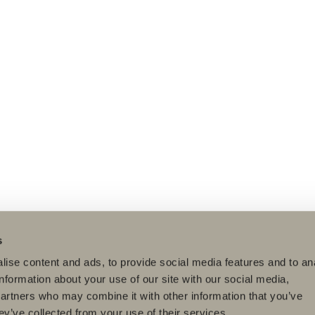
s
ise content and ads, to provide social media features and to an
information about your use of our site with our social media,
partners who may combine it with other information that you’ve
ey’ve collected from your use of their services.
dukter
Serier
Ritverktyg