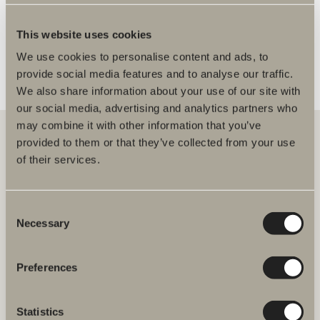
FLER ÅTERFÖRSÄLJARE
This website uses cookies
We use cookies to personalise content and ads, to
provide social media features and to analyse our traffic.
We also share information about your use of our site with
our social media, advertising and analytics partners who
may combine it with other information that you’ve
provided to them or that they’ve collected from your use
of their services.
Hos oss hittar du allt för hela badrummet. Från badrumsmöbler,
tvättställ och blandare till duschar, badkar, handdukstorkar och WC.
Consent
Svedbergs i Dalstorp AB
Necessary
Selection
Verkstadsvägen 1
514 60 Dalstorp
Klicka här för att komma till
Preferences
Svedbergs kundservice.
Statistics
FAQ