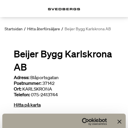
Startsidan
/
Hitta återförsäljare
/
Beijer Bygg Karlskrona AB
Beijer Bygg Karlskrona
AB
Adress:
Blåportsgatan
Postnummer:
37142
Ort:
KARLSKRONA
Telefon:
075-2413744
Hitta på karta
Deltar i kampanjer
Begränsat sortiment