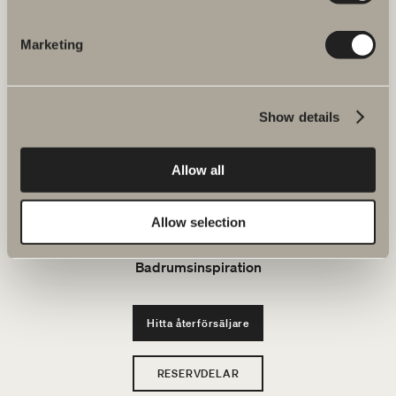
JOBBA HOS OSS
Marketing
Produkter
Show details
Serier
Allow all
Ritverktyg
Allow selection
Hållbarhet
Badrumsinspiration
Hitta återförsäljare
RESERVDELAR