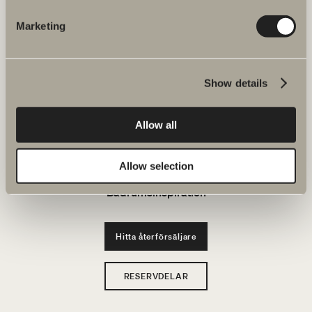
JOBBA HOS OSS
Marketing
Produkter
Show details
Serier
Allow all
Ritverktyg
Hållbarhet
Allow selection
Badrumsinspiration
Hitta återförsäljare
RESERVDELAR