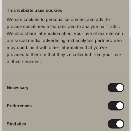
This website uses cookies
We use cookies to personalise content and ads, to
provide social media features and to analyse our traffic.
We also share information about your use of our site with
our social media, advertising and analytics partners who
may combine it with other information that you’ve
provided to them or that they’ve collected from your use
of their services.
Hos oss hittar du allt för hela badrummet. Från badrumsmöbler,
tvättställ och blandare till duschar, badkar, handdukstorkar och WC.
Consent
Svedbergs i Dalstorp AB
Verkstadsvägen 1
Necessary
Selection
514 60 Dalstorp
Klicka här för att komma till
Svedbergs kundservice.
Preferences
FAQ
Statistics