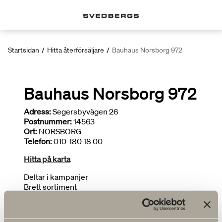
Startsidan
/
Hitta återförsäljare
/
Bauhaus Norsborg 972
Bauhaus Norsborg 972
Adress:
Segersbyvägen 26
Postnummer:
14563
Ort:
NORSBORG
Telefon:
010-180 18 00
Hitta på karta
Deltar i kampanjer
Brett sortiment
Ritar badrum
FLER ÅTERFÖRSÄLJARE